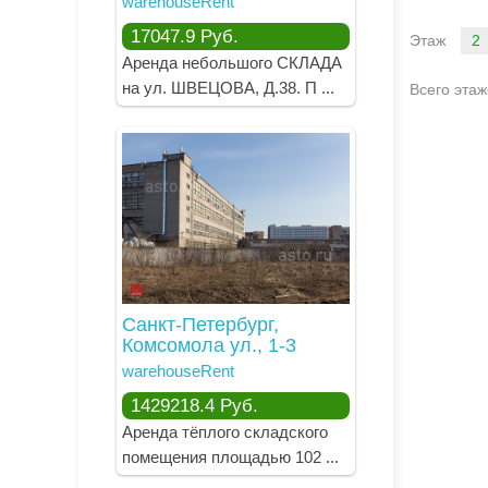
warehouseRent
17047.9
Руб.
2
Этаж
Аренда небольшого СКЛАДА
на ул. ШВЕЦОВА, Д.38. П ...
Всего этаж
Санкт-Петербург,
Комсомола ул., 1-3
warehouseRent
1429218.4
Руб.
Аренда тёплого складского
помещения площадью 102 ...