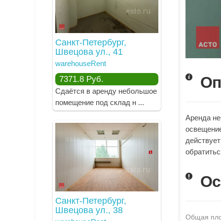
Санкт-Петербург,
Швецова ул., 41
warehouseRent
Оп
7371.8
Руб.
Сдаётся в аренду небольшое
помещение под склад н ...
Аренда не
освещение
действует
обратитьс
Ос
Санкт-Петербург,
Швецова ул., 38
Общая пло