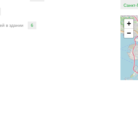
Санкт-
+
6
ей в здании
−