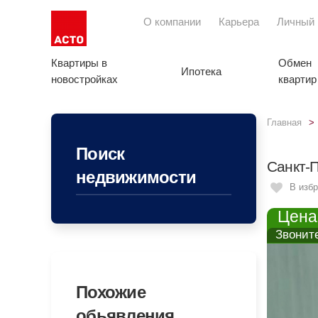
О компании
Карьера
Личный 
Квартиры в
Обмен
Ипотека
новостройках
квартир
Главная
Поиск
Санкт-П
недвижимости
В изб
Цена:
Звонит
Похожие
обьявления